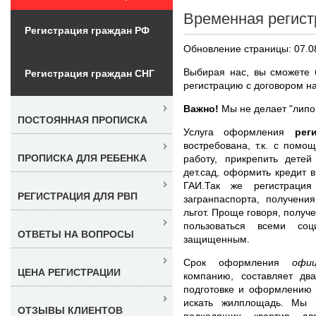
Временная регист
Регистрация граждан РФ
Обновление страницы: 07.0
Выбирая нас, вы сможете 
Регистрация граждан СНГ
регистрацию с договором на
Важно!
Мы не делает "липов
ПОСТОЯННАЯ ПРОПИСКА
Услуга оформления
рег
востребована, т.к. с пом
ПРОПИСКА ДЛЯ РЕБЕНКА
работу, прикрепить дете
дет.сад, оформить кредит 
ГАИ.Так же регистраци
РЕГИСТРАЦИЯ ДЛЯ РВП
загранпаспорта, получени
льгот. Проще говоря, получ
пользоваться всеми со
ОТВЕТЫ НА ВОПРОСЫ
защищенным.
Срок оформления
офи
ЦЕНА РЕГИСТРАЦИИ
компанию, составляет дв
подготовке и оформлению 
искать жилплощадь. Мы 
ОТЗЫВЫ КЛИЕНТОВ
подходящих квартир д