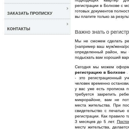
регистрации в Болхове с 
готовых документов полнос
ЗАКАЗАТЬ ПРОПИСКУ
вы платите только за резуль
КОНТАКТЫ
Важно знать о регист
Мы не сможем сделать рег
(например ваш муж/жена/ро
определенный район, мы 
подыскать вам хороший вар
Сегодня мы можем офор
регистрацию в Болхове
.
- это регистрационный уч
человек временно остановил
у вас уже есть прописка 
требуется закрепить реб
микрорайоне, вам не пот
места жительства. При по
свидетельство с печатью 
регистрации. Как правило т
3 месяцев до 5 лет.
Посто
месту жительства, делает